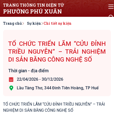
TRANG THÔNG TIN ĐIỆN TỬ
PHƯỜNG PHÚ XUÂN
Trang chủ
Sự kiện
Chi tiết sự kiện
TỔ CHỨC TRIỂN LÃM “CỬU ĐỈNH
TRIỀU NGUYỄN” – TRẢI NGHIỆM
DI SẢN BẰNG CÔNG NGHỆ SỐ
Thời gian - địa điểm
22/04/2026
-
30/12/2026
Lầu Tàng Thơ, 344 Đinh Tiên Hoàng, TP Huế
TỔ CHỨC TRIỂN LÃM “CỬU ĐỈNH TRIỀU NGUYỄN” – TRẢI
NGHIỆM DI SẢN BẰNG CÔNG NGHỆ SỐ