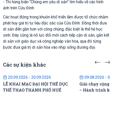
- Thi hùng biện “Chúng em yêu di sản” tìm hiểu về các hình
ảnh trên Cửu Đỉnh
Các hoạt động trong khuôn khổ triển lãm được tổ chức nhằm
phát huy giá trị tư liệu đặc sắc của Cửu Đỉnh. Đồng thời đưa
di sản đến gần hơn với công chúng, đặc biệt là thế hệ học
sinh. Đây cũng là nỗ lực đổi mới cách tiếp cận di sản, gắn kết
di sản với giáo dục và công nghiệp văn hóa, qua đó từng
bước đưa giá trị di sản hòa vào nhịp sống đương đại.
Các sự kiện khác
Sự kiện sắp diễn ra
Sự kiện s
20.09.2026 - 20.09.2026
09.08.2026 - 09
LỄ KHAI MẠC ĐẠI HỘI THỂ DỤC
Giải chạy cộng 
THỂ THAO THÀNH PHỐ HUẾ
– Hành trình kế