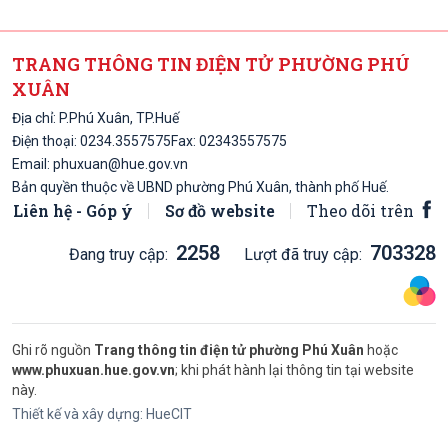
TRANG THÔNG TIN ĐIỆN TỬ PHƯỜNG PHÚ
XUÂN
Địa chỉ: P.Phú Xuân, TP.Huế
Điện thoại:
0234.3557575
Fax: 02343557575
Email:
phuxuan@hue.gov.vn
Bản quyền thuộc về UBND phường Phú Xuân, thành phố Huế.
Liên hệ - Góp ý
Sơ đồ website
Theo dõi trên
2258
703328
Đang truy cập:
Lượt đã truy cập:
Ghi rõ nguồn
Trang thông tin điện tử phường Phú Xuân
hoặc
www.phuxuan.hue.gov.vn
; khi phát hành lại thông tin tại website
này.
Thiết kế và xây dựng:
HueCIT