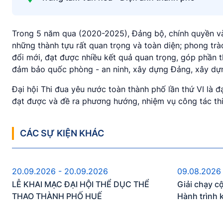
Trong 5 năm qua (2020-2025), Đảng bộ, chính quyền và
những thành tựu rất quan trọng và toàn diện; phong trà
đổi mới, đạt được nhiều kết quả quan trọng, góp phần thự
đảm bảo quốc phòng - an ninh, xây dựng Đảng, xây dựn
Đại hội Thi đua yêu nước toàn thành phố lần thứ VI là 
đạt được và đề ra phương hướng, nhiệm vụ công tác thi
CÁC SỰ KIỆN KHÁC
Sự kiện sắp diễn ra
S
20.09.2026 - 20.09.2026
09.08.2026
LỄ KHAI MẠC ĐẠI HỘI THỂ DỤC THỂ
Giải chạy c
THAO THÀNH PHỐ HUẾ
Hành trình 