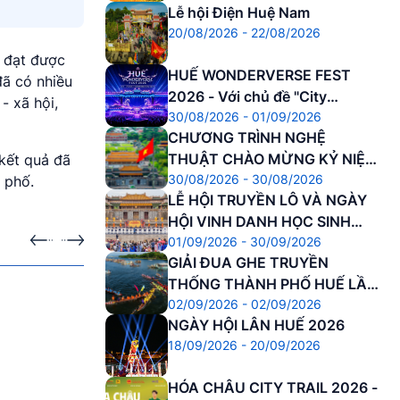
Lễ hội Điện Huệ Nam
20/08/2026 - 22/08/2026
, đạt được
HUẾ WONDERVERSE FEST
đã có nhiều
2026 - Với chủ đề "City
- xã hội,
30/08/2026 - 01/09/2026
Awakening – Đánh thức Di
CHƯƠNG TRÌNH NGHỆ
sản"
THUẬT CHÀO MỪNG KỶ NIỆM
 kết quả đã
30/08/2026 - 30/08/2026
81 NĂM CÁCH MẠNG THÁNG
 phố.
LỄ HỘI TRUYỀN LÔ VÀ NGÀY
8 THÀNH CÔNG VÀ QUỐC
HỘI VINH DANH HỌC SINH
KHÁNH NƯỚC CNXHCN VIỆT
01/09/2026 - 30/09/2026
DANH DỰ
NAM
GIẢI ĐUA GHE TRUYỀN
ra
Sự kiện sắp diễn ra
THỐNG THÀNH PHỐ HUẾ LẦN
02/09/2026 - 02/09/2026
THỨ 37 NĂM 2026
30.08.2026 - 01.09.2026
NGÀY HỘI LÂN HUẾ 2026
HUẾ WONDERVERSE FEST 2026 - Với
18/09/2026 - 20/09/2026
chủ đề "City Awakening – Đánh thức Di
sản"
HÓA CHÂU CITY TRAIL 2026 -