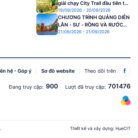
giải chạy City Trail đầu tiên tại
19/09/2026 - 20/09/2026
Cố đô
CHƯƠNG TRÌNH QUẢNG DIỄN
LÂN - SƯ - RỒNG VÀ RƯỚC
21/09/2026 - 21/09/2026
ĐÈN TRUNG THU
iên hệ - Góp ý
Sơ đồ website
Theo dõi trên
900
701476
Đang truy cập:
Lượt đã truy cập:
.
Thiết kế và xây dựng:
HueCIT