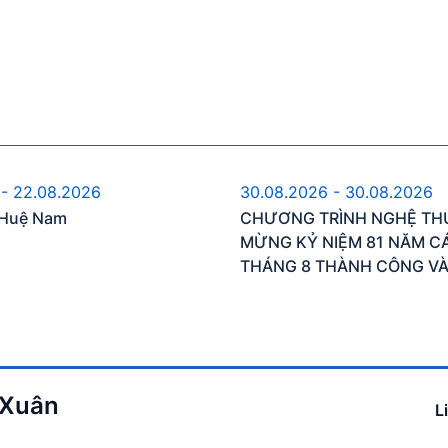
ự kiện sắp diễn ra
Sự kiện sắp diễn 
 - 22.08.2026
30.08.2026 - 30.08.2026
n Huệ Nam
CHƯƠNG TRÌNH NGHỆ TH
MỪNG KỶ NIỆM 81 NĂM 
THÁNG 8 THÀNH CÔNG V
KHÁNH NƯỚC CNXHCN VI
 Xuân
L