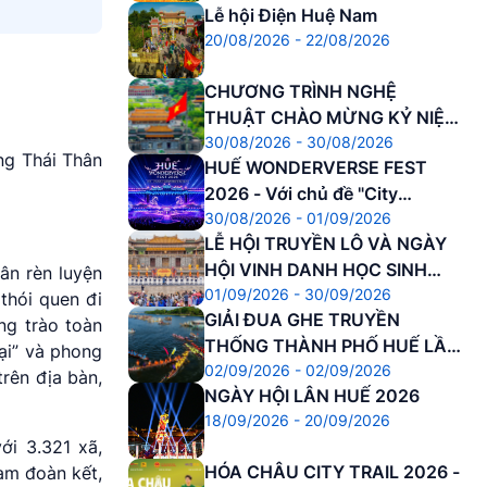
Lễ hội Điện Huệ Nam
20/08/2026 - 22/08/2026
CHƯƠNG TRÌNH NGHỆ
THUẬT CHÀO MỪNG KỶ NIỆM
30/08/2026 - 30/08/2026
81 NĂM CÁCH MẠNG THÁNG
ng Thái Thân
HUẾ WONDERVERSE FEST
8 THÀNH CÔNG VÀ QUỐC
2026 - Với chủ đề "City
KHÁNH NƯỚC CNXHCN VIỆT
30/08/2026 - 01/09/2026
Awakening – Đánh thức Di
NAM
LỄ HỘI TRUYỀN LÔ VÀ NGÀY
sản"
HỘI VINH DANH HỌC SINH
ân rèn luyện
01/09/2026 - 30/09/2026
DANH DỰ
thói quen đi
GIẢI ĐUA GHE TRUYỀN
ng trào toàn
THỐNG THÀNH PHỐ HUẾ LẦN
ại” và phong
02/09/2026 - 02/09/2026
THỨ 37 NĂM 2026
rên địa bàn,
NGÀY HỘI LÂN HUẾ 2026
18/09/2026 - 20/09/2026
ới 3.321 xã,
HÓA CHÂU CITY TRAIL 2026 -
am đoàn kết,