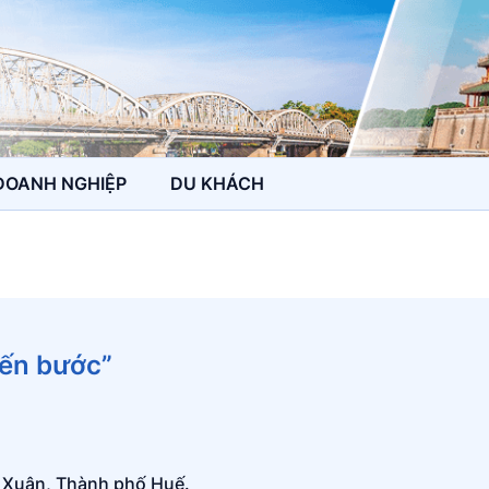
DOANH NGHIỆP
DU KHÁCH
iến bước”
 Xuân, Thành phố Huế.