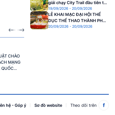
giải chạy City Trail đầu tiên tại
19/09/2026 - 20/09/2026
Cố đô
LỄ KHAI MẠC ĐẠI HỘI THỂ
DỤC THỂ THAO THÀNH PHỐ
20/09/2026 - 20/09/2026
HUẾ
ra
Sự kiện sắp diễn ra
30.08.2026 - 01.09.2026
UẬT CHÀO
HUẾ WONDERVERSE FEST 2026 - Với
CÁCH MẠNG
chủ đề "City Awakening – Đánh thức Di
À QUỐC
sản"
ỆT NAM
iên hệ - Góp ý
Sơ đồ website
Theo dõi trên