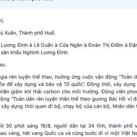
).
ú Xuân, Thành phố Huế.
h Lương Đình à Lê Duẩn à Cửa Ngăn à Đoàn Thị Điểm à Đặ
sân khấu Nghinh Lương Đình.
ao.
ia rèn luyện thể thao, hưởng ứng cuộc vận động “Toàn d
ỏe để xây dựng và bảo vệ Tổ quốc”. Đồng thời, xây dựng 
phần giảm khí thải carbon cho môi trường. Động viên pho
động “Toàn dân rèn luyện thân thể theo gương Bác Hồ vĩ đ
 xây dựng thói quen đi bộ, chạy bộ của cán bộ, Nhân dân t
 30 phút sáng 16/8, người dân tại 34 tỉnh, thành phố v
sao vàng, hát vang Quốc ca và cùng bước đi vì một Việt N