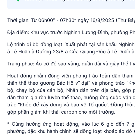
Thời gian:
Từ 06h00” - 07h30” ngày 16/8/2025 (Thứ Bảy
Địa điểm:
Khu vực trước
Nghinh Lương Đình, phường Ph
Lộ trình
đi bộ đồng loạt:
Xuất phát tại sân khấu Nghin
à Lê Huân à Đường 23/8 à Cửa Quảng Đức à Lê Duẩn à 
Trang phục:
Áo cờ đỏ sao vàng, quần dài và giày thể th
Hoạt động nhằm động viên phong trào toàn dân tham g
thân thể theo gương Bác Hồ vĩ đại” và phong trào “Kh
bộ, chạy bộ của cán bộ, Nhân dân trên địa bàn, góp 
dân tham gia rèn luyện thể thao, hưởng ứng cuộc vận 
trào “Khỏe để xây dựng và bảo vệ Tổ quốc”. Đồng thời,
góp phần giảm khí thải carbon cho môi trường.
* Cùng hưởng ứng hoạt động, vào lúc 6 giờ đến 7 giờ
phường, đặc khu hành chính sẽ đồng loạt khoác áo đỏ 