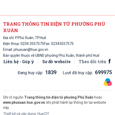
TRANG THÔNG TIN ĐIỆN TỬ PHƯỜNG PHÚ
XUÂN
Địa chỉ: P.Phú Xuân, TP.Huế
Điện thoại:
0234.3557575
Fax: 02343557575
Email:
phuxuan@hue.gov.vn
Bản quyền thuộc về UBND phường Phú Xuân, thành phố Huế.
Liên hệ - Góp ý
Sơ đồ website
Theo dõi trên
1839
699975
Đang truy cập:
Lượt đã truy cập:
Ghi rõ nguồn
Trang thông tin điện tử phường Phú Xuân
hoặc
www.phuxuan.hue.gov.vn
; khi phát hành lại thông tin tại website
này.
Thiết kế và xây dựng:
HueCIT