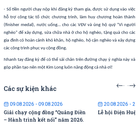
- Số tiền người chạy nộp khi đăng ký tham gia, được sử dụng vào việc
hỗ trợ công tác tổ chức chương trình, làm huy chương hoàn thành
(finisher medal), nước uống… cho các VĐV và ủng hộ quỹ “Vì người
nghèo” để xây dựng, sửa chữa nhà ở cho hộ nghèo, tặng quà cho các
gia đình có hoàn cảnh khó khăn, hộ nghèo, hộ cận nghèo và xây dựng
các công trình phục vụ cộng đồng.
Nhanh tay đăng ký để có thể sải chân trên đường chạy ý nghĩa này và
góp phần tạo nên một Kim Long luôn năng động cả nhà ơi!
Các sự kiện khác
Sự kiện sắp diễn ra
Sự kiện s
09.08.2026 - 09.08.2026
20.08.2026 - 22
Giải chạy cộng đồng “Quảng Điền
Lễ hội Điện Huệ
– Hành trình kết nối” năm 2026.