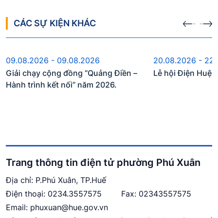
CÁC SỰ KIỆN KHÁC
Sự kiện sắp diễn ra
Sự kiện s
09.08.2026 - 09.08.2026
20.08.2026 - 22
Giải chạy cộng đồng “Quảng Điền –
Lễ hội Điện Huệ
Hành trình kết nối” năm 2026.
Trang thông tin điện tử phường Phú Xuân
Địa chỉ: P.Phú Xuân, TP.Huế
Điện thoại:
0234.3557575
Fax: 02343557575
Email:
phuxuan@hue.gov.vn