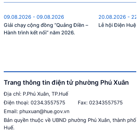
Sự kiện sắp diễn ra
Sự kiện s
09.08.2026 - 09.08.2026
20.08.2026 - 22
Giải chạy cộng đồng “Quảng Điền –
Lễ hội Điện Huệ
Hành trình kết nối” năm 2026.
Trang thông tin điện tử phường Phú Xuân
Địa chỉ: P.Phú Xuân, TP.Huế
Điện thoại:
0234.3557575
Fax: 02343557575
Email:
phuxuan@hue.gov.vn
Bản quyền thuộc về UBND phường Phú Xuân, thành phố
Huế.