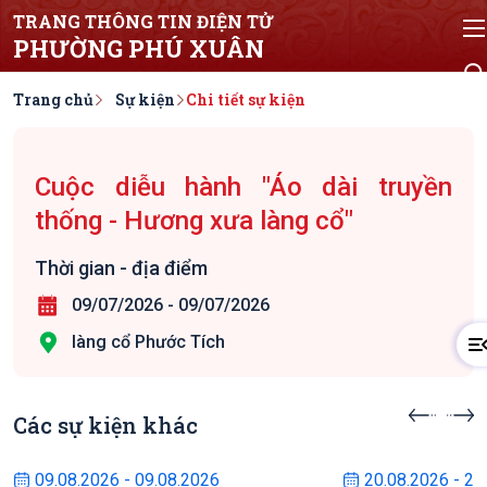
TRANG THÔNG TIN ĐIỆN TỬ
PHƯỜNG PHÚ XUÂN
Trang chủ
Sự kiện
Chi tiết sự kiện
Cuộc diễu hành "Áo dài truyền
thống - Hương xưa làng cổ"
Thời gian - địa điểm
09/07/2026
-
09/07/2026
làng cổ Phước Tích
Các sự kiện khác
Sự kiện sắp diễn ra
Sự kiện s
09.08.2026 - 09.08.2026
20.08.2026 - 22