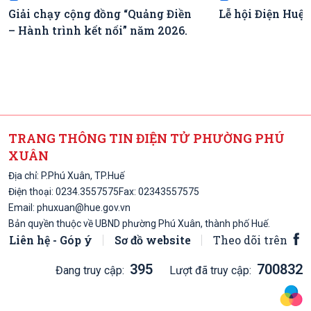
Giải chạy cộng đồng “Quảng Điền
Lễ hội Điện Huệ
– Hành trình kết nối” năm 2026.
TRANG THÔNG TIN ĐIỆN TỬ PHƯỜNG PHÚ
XUÂN
Địa chỉ: P.Phú Xuân, TP.Huế
Điện thoại:
0234.3557575
Fax: 02343557575
Email:
phuxuan@hue.gov.vn
Bản quyền thuộc về UBND phường Phú Xuân, thành phố Huế.
Liên hệ - Góp ý
Sơ đồ website
Theo dõi trên
395
700832
Đang truy cập:
Lượt đã truy cập: