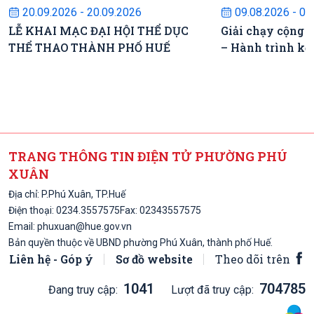
20.09.2026 - 20.09.2026
09.08.2026 - 09
LỄ KHAI MẠC ĐẠI HỘI THỂ DỤC
Giải chạy cộng 
THỂ THAO THÀNH PHỐ HUẾ
– Hành trình kế
TRANG THÔNG TIN ĐIỆN TỬ PHƯỜNG PHÚ
XUÂN
Địa chỉ: P.Phú Xuân, TP.Huế
Điện thoại:
0234.3557575
Fax: 02343557575
Email:
phuxuan@hue.gov.vn
Bản quyền thuộc về UBND phường Phú Xuân, thành phố Huế.
Liên hệ - Góp ý
Sơ đồ website
Theo dõi trên
1041
704785
Đang truy cập:
Lượt đã truy cập: