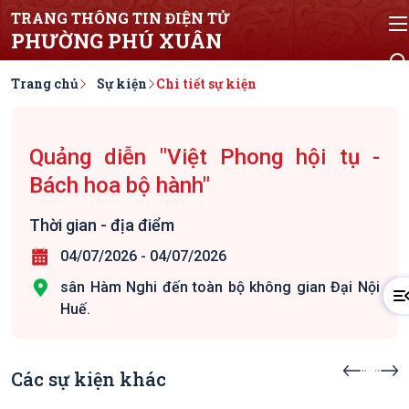
TRANG THÔNG TIN ĐIỆN TỬ
PHƯỜNG PHÚ XUÂN
Trang chủ
Sự kiện
Chi tiết sự kiện
Quảng diễn "Việt Phong hội tụ -
Bách hoa bộ hành"
Thời gian - địa điểm
04/07/2026
-
04/07/2026
sân Hàm Nghi đến toàn bộ không gian Đại Nội
Huế.
Các sự kiện khác
Sự kiện sắp diễn ra
Sự kiện s