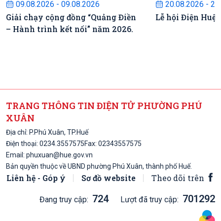
09.08.2026 - 09.08.2026
20.08.2026 - 22
Giải chạy cộng đồng “Quảng Điền
Lễ hội Điện Huệ
– Hành trình kết nối” năm 2026.
TRANG THÔNG TIN ĐIỆN TỬ PHƯỜNG PHÚ
XUÂN
Địa chỉ: P.Phú Xuân, TP.Huế
Điện thoại:
0234.3557575
Fax: 02343557575
Email:
phuxuan@hue.gov.vn
Bản quyền thuộc về UBND phường Phú Xuân, thành phố Huế.
Liên hệ - Góp ý
Sơ đồ website
Theo dõi trên
724
701292
Đang truy cập:
Lượt đã truy cập: