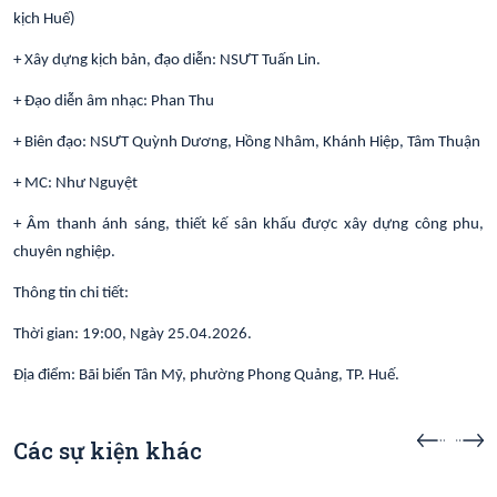
kịch Huế)
+ Xây dựng kịch bản, đạo diễn: NSƯT Tuấn Lin.
+ Đạo diễn âm nhạc: Phan Thu
+ Biên đạo: NSƯT Quỳnh Dương, Hồng Nhâm, Khánh Hiệp, Tâm Thuận
+ MC: Như Nguyệt
+ Âm thanh ánh sáng, thiết kế sân khấu được xây dựng công phu,
chuyên nghiệp.
Thông tin chi tiết:
Thời gian: 19:00, Ngày 25.04.2026.
Địa điểm: Bãi biển Tân Mỹ, phường Phong Quảng, TP. Huế.
Các sự kiện khác
Sự kiện sắp diễn ra
Sự kiện s