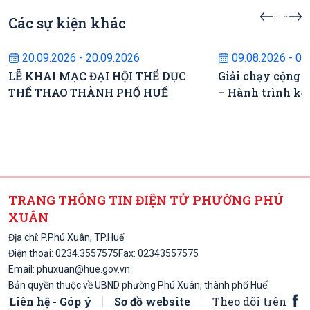
Các sự kiện khác
Sự kiện sắp diễn ra
Sự kiện s
20.09.2026 - 20.09.2026
09.08.2026 - 09
LỄ KHAI MẠC ĐẠI HỘI THỂ DỤC
Giải chạy cộng 
THỂ THAO THÀNH PHỐ HUẾ
– Hành trình kế
TRANG THÔNG TIN ĐIỆN TỬ PHƯỜNG PHÚ
XUÂN
Địa chỉ: P.Phú Xuân, TP.Huế
Điện thoại:
0234.3557575
Fax: 02343557575
Email:
phuxuan@hue.gov.vn
Bản quyền thuộc về UBND phường Phú Xuân, thành phố Huế.
Liên hệ - Góp ý
Sơ đồ website
Theo dõi trên