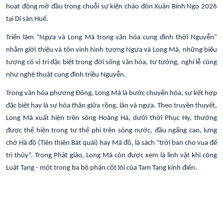
hoạt động mở đầu trong chuỗi sự kiện chào đón Xuân Bính Ngọ 2026
tại Di sản Huế.
Triển lãm “Ngựa và Long Mã trong văn hóa cung đình thời Nguyễn”
nhằm giới thiệu và tôn vinh hình tượng Ngựa và Long Mã, những biểu
tượng có vị trí đặc biệt trong đời sống văn hóa, tư tưởng, nghi lễ cũng
như nghệ thuật cung đình triều Nguyễn.
Trong văn hóa phương Đông, Long Mã là bước chuyển hóa, sự kết hợp
đặc biệt hay là sự hóa thân giữa rồng, lân và ngựa. Theo truyền thuyết,
Long Mã xuất hiện trên sông Hoàng Hà, dưới thời Phục Hy, thường
được thể hiện trong tư thế phi trên sóng nước, đầu ngẩng cao, lưng
chở Hà đồ (Tiên thiên Bát quái) hay Mã đồ, là sách “trời ban cho vua để
trị thủy”. Trong Phật giáo, Long Mã còn được xem là linh vật khi cõng
Luật Tạng - một trong ba bộ phận cốt lõi của Tam Tạng kinh điển.