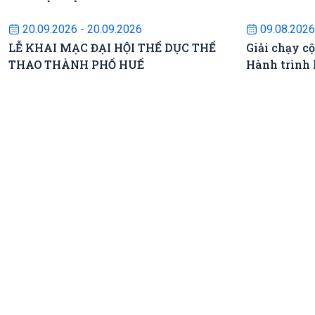
Sự kiện sắp diễn ra
S
20.09.2026 - 20.09.2026
09.08.2026
LỄ KHAI MẠC ĐẠI HỘI THỂ DỤC THỂ
Giải chạy c
THAO THÀNH PHỐ HUẾ
Hành trình 