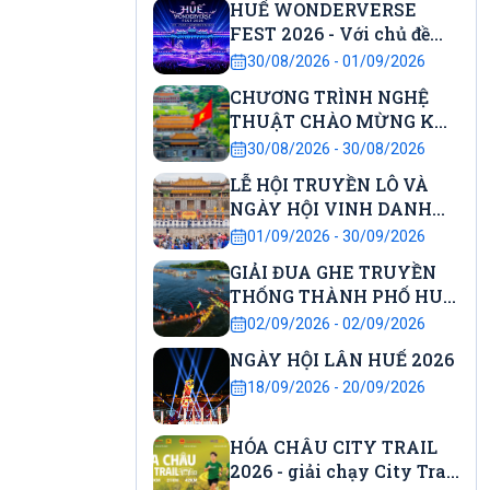
 ra
Sự kiện sắp diễn ra
HUẾ WONDERVERSE
FEST 2026 - Với chủ đề
30.08.2026 - 01.09.2026
"City Awakening – Đánh
30/08/2026 - 01/09/2026
HUẾ WONDERVERSE FEST 2026 - Với
thức Di sản"
CHƯƠNG TRÌNH NGHỆ
chủ đề "City Awakening – Đánh thức
THUẬT CHÀO MỪNG KỶ
Di sản"
NIỆM 81 NĂM CÁCH
30/08/2026 - 30/08/2026
MẠNG THÁNG 8 THÀNH
LỄ HỘI TRUYỀN LÔ VÀ
CÔNG VÀ QUỐC KHÁNH
NGÀY HỘI VINH DANH
NƯỚC CNXHCN VIỆT
HỌC SINH DANH DỰ
01/09/2026 - 30/09/2026
NAM
GIẢI ĐUA GHE TRUYỀN
THỐNG THÀNH PHỐ HUẾ
LẦN THỨ 37 NĂM 2026
02/09/2026 - 02/09/2026
NGÀY HỘI LÂN HUẾ 2026
18/09/2026 - 20/09/2026
HÓA CHÂU CITY TRAIL
2026 - giải chạy City Trail