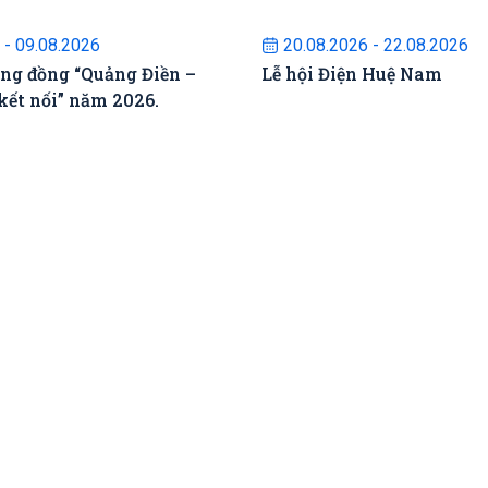
ự kiện sắp diễn ra
Sự kiện sắp diễn
 - 09.08.2026
20.08.2026 - 22.08.2026
ộng đồng “Quảng Điền –
Lễ hội Điện Huệ Nam
kết nối” năm 2026.