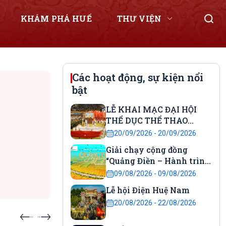
KHÁM PHÁ HUẾ
THƯ VIỆN
Các hoạt động, sự kiện nổi
bật
LỄ KHAI MẠC ĐẠI HỘI
THỂ DỤC THỂ THAO
THÀNH PHỐ HUẾ
20/09/2026 - 20/09/2026
Giải chạy cộng đồng
“Quảng Điền – Hành trình
kết nối” năm 2026.
09/08/2026 - 09/08/2026
Lễ hội Điện Huệ Nam
20/08/2026 - 22/08/2026